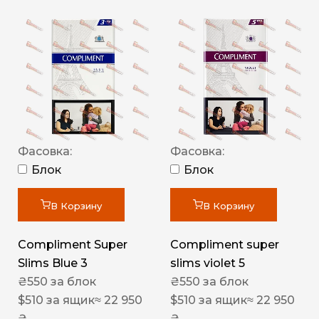
Фасовка:
Фасовка:
Блок
Блок
В Корзину
В Корзину
Compliment Super
Compliment super
Slims Blue 3
slims violet 5
₴
550
за блок
₴
550
за блок
$
510
за ящик
≈ 22 950
$
510
за ящик
≈ 22 950
₴
₴