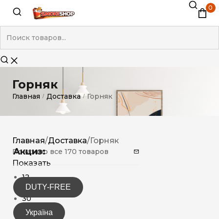
0
Горняк
Главная
Доставка
Горняк
/
/
Главная
/
Доставка
/
Горняк
Акциз:
Показано все 170 товаров
Показать
12
DUTY-FREE
15
30
Україна