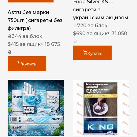
Frida Silver KS —
сигарети з
Astru без марки
украинским акцизом
750шт ( сигареты без
₴
720
за блок
фильтра)
$
690
за ящик
≈ 31 050
₴
344
за блок
₴
$
415
за ящик
≈ 18 675
₴
Купить
Купить