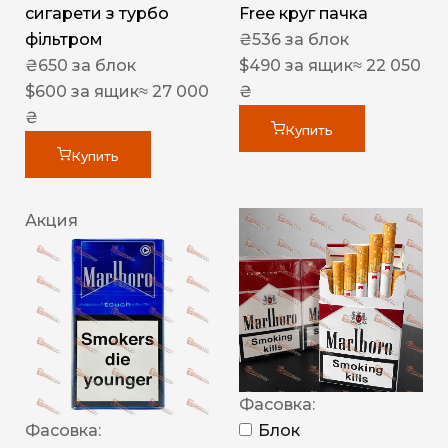
сигарети з турбо
Free круг пачка
фільтром
₴
536
за блок
₴
650
за блок
$
490
за ящик
≈ 22 050
$
600
за ящик
≈ 27 000
₴
₴
Купить
Купить
Акция
Фасовка:
Фасовка:
Блок