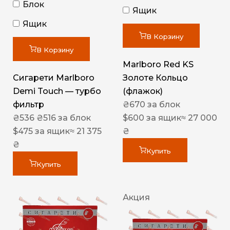
Блок
Ящик
Ящик
В Корзину
В Корзину
Marlboro Red KS
Сигарети Marlboro
Золоте Кольцо
Demi Touch — турбо
(флажок)
фильтр
₴
670
за блок
₴
536
₴
516
за блок
$
600
за ящик
≈ 27 000
$
475
за ящик
≈ 21 375
₴
₴
Купить
Купить
Акция