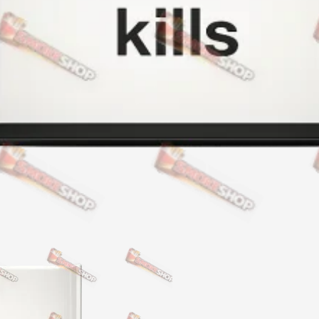
Акциз UA
Капсула (вкус)
Manchester
Nistru
Leana
Montecristo
ASTRU
Military
PULL
Focus
De Santis
MONUS