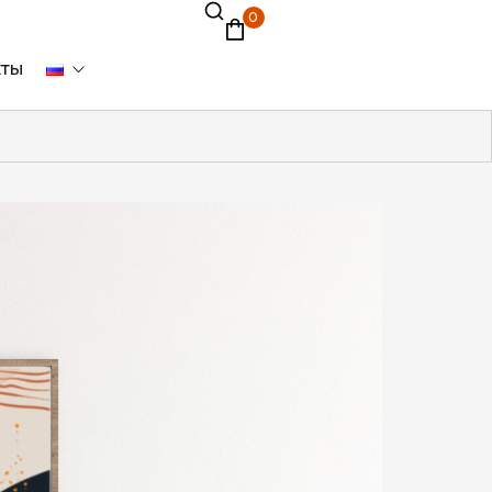
0
кты