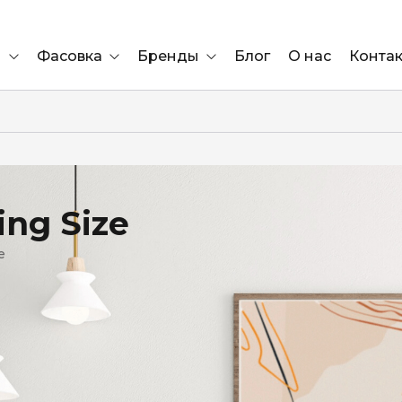
и
Фасовка
Бренды
Блог
О нас
Конта
Ящик
Elf Bar
Блок
Compliment
Львов
ing Size
Marshall
e
Marlboro
OK
е
ÜRTA
сула)
Lifa
BRUT