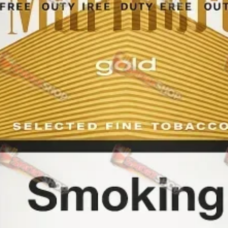
Rothmans
Camel
Monte Carlo
Sobranie
Ritm
BL
L&M
TOBACCO Lux
CHAPMAN
Frida
King
Marvel