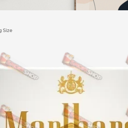
DESERT
Kansas
g Size
Palermo
Kent
Прилуки
Winston
BOND
RICHMOND
Parliament
Lucky Strike
Прима