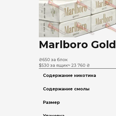
Marlboro Gold
₴
650
за блок
$
530
за ящик
≈ 23 760 ₴
Содержание никотина
Содержание смолы
Размер
Упаковка