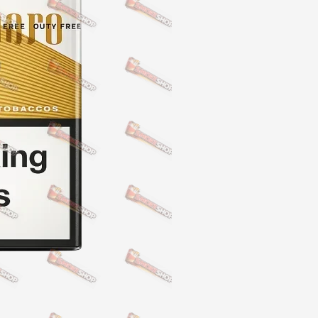
NERO
NERO
Гуцульскі
Italian Blend 821
OSCAR
Dandy
JM
MAN
Arizona
Cigaronne
Сигарети LD