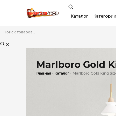
Каталог
Категори
King Size
Demi
Super Slim
Marlboro Gold K
Nano
Главная
Каталог
Marlboro Gold King Siz
/
/
Без фильтра
Duty-Free
Электронны
Смакові (кап