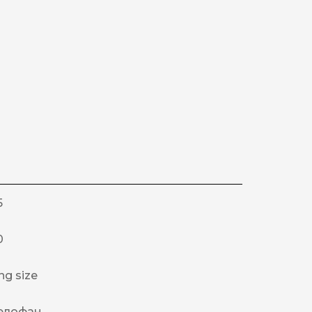
5
0
ng size
елофан