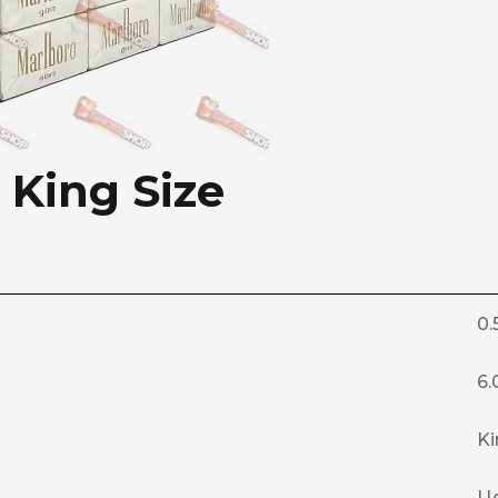
 King Size
0.
6.
Ki
Ц