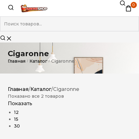
0
Cigaronne
Главная
Каталог
Cigaronne
/
/
Главная
/
Каталог
/
Cigaronne
Показано все 2 товаров
Показать
12
15
30