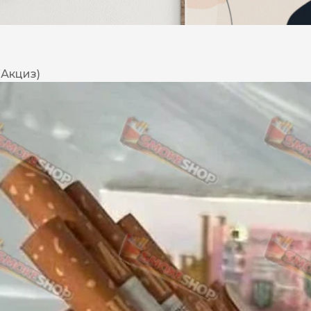
DESERT
Kansas
(Акциз)
Palermo
Kent
Прилуки
Winston
BOND
RICHMOND
Parliament
Lucky Strike
Прима