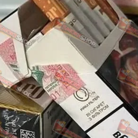
Rothmans
Camel
Monte Carlo
Sobranie
Ritm
BL
L&M
TOBACCO Lux
CHAPMAN
Frida
King
Marvel