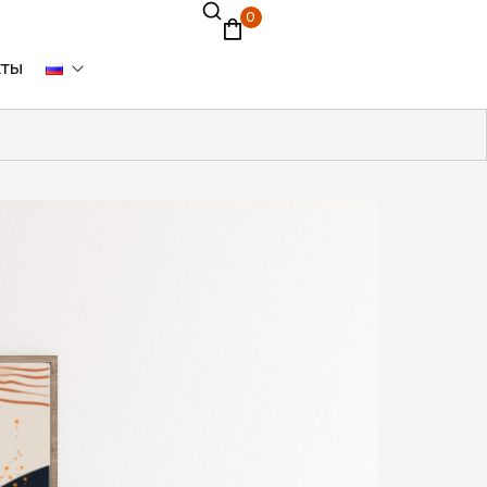
0
кты