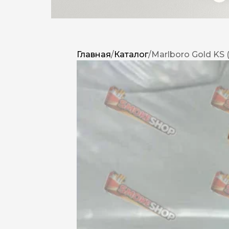
Главная
/
Каталог
/
Marlboro Gold KS 