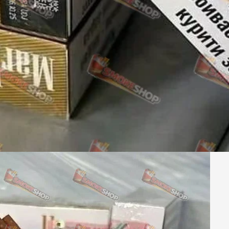
Акциз UA
Капсула (вкус)
Manchester
Nistru
Leana
Montecristo
ASTRU
Military
PULL
Focus
De Santis
MONUS