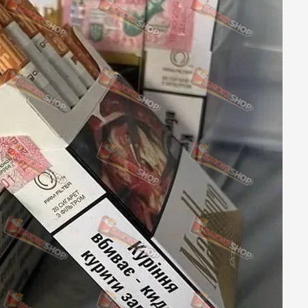
NERO
NERO
Гуцульскі
Italian Blend 821
OSCAR
Dandy
JM
MAN
Arizona
Cigaronne
Сигарети LD