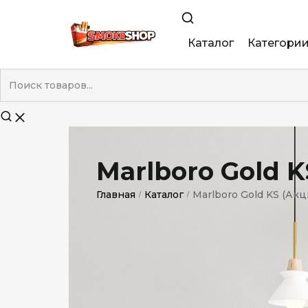
Каталог
Категори
King Size
Demi
Super Slim
Marlboro Gold K
Nano
Главная
Каталог
Marlboro Gold KS (Акц
/
/
Без фильтра
Duty-Free
Электронны
Смакові (кап