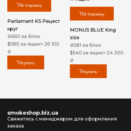
В Корзину
В Корзину
Parliament KS Рецест
круг
MONUS BLUE King
₴
660
за блок
size
$
580
за ящик
≈ 26 100
₴
581
за блок
₴
$
540
за ящик
≈ 24 300
₴
Купить
Купить
smokeshop.biz.ua
Свяжитесь с менеджером для оформления
заказа