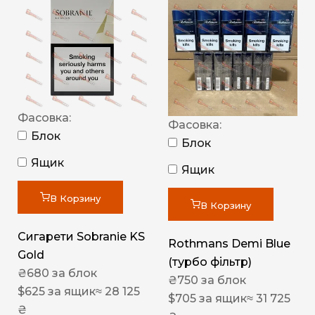
Фасовка:
Фасовка:
Блок
Блок
Ящик
Ящик
В Корзину
В Корзину
Сигарети Sobranie KS
Rothmans Demi Blue
Gold
(турбо фільтр)
₴
680
за блок
₴
750
за блок
$
625
за ящик
≈ 28 125
$
705
за ящик
≈ 31 725
₴