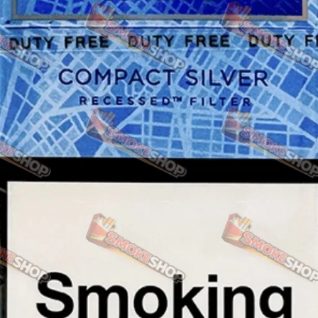
Rothmans
Camel
Monte Carlo
Sobranie
Ritm
BL
L&M
TOBACCO Lux
CHAPMAN
Frida
King
Marvel