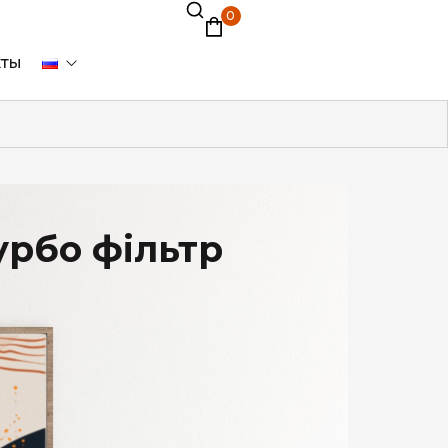
0
кты
урбо фільтр