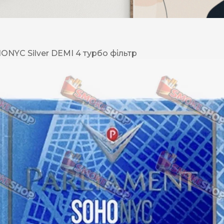
DESERT
Kansas
YC Silver DEMI 4 турбо фільтр
Palermo
Kent
Прилуки
Winston
BOND
RICHMOND
Parliament
Lucky Strike
Прима