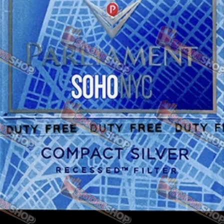
NERO
NERO
Гуцульскі
Italian Blend 821
OSCAR
Dandy
JM
MAN
Arizona
Cigaronne
Сигарети LD