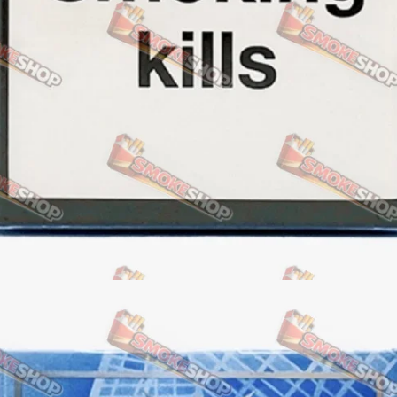
Акциз UA
Капсула (вкус)
Manchester
Nistru
Leana
Montecristo
ASTRU
Military
PULL
Focus
De Santis
MONUS