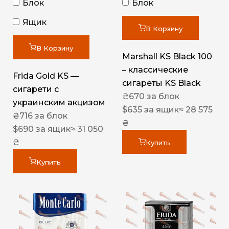
Блок
Блок
Ящик
В Корзину
В Корзину
Marshall KS Black 100
– классические
Frida Gold KS —
сигареты KS Black
сигарети с
₴
670
за блок
украинским акцизом
$
635
за ящик
≈ 28 575
₴
716
за блок
₴
$
690
за ящик
≈ 31 050
₴
Купить
Купить