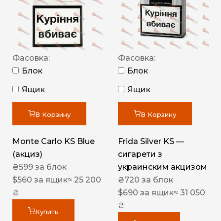
Фасовка:
Фасовка:
Блок
Блок
Ящик
Ящик
В Корзину
В Корзину
Monte Carlo KS Blue
Frida Silver KS —
(акциз)
сигарети з
₴
599
за блок
украинским акцизом
$
560
за ящик
≈ 25 200
₴
720
за блок
₴
$
690
за ящик
≈ 31 050
₴
Купить