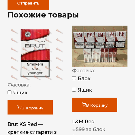
Отправить
Похожие товары
Фасовка:
Блок
Фасовка:
Ящик
Ящик
В Корзину
В Корзину
L&M Red
Brut KS Red —
₴
599
за блок
крепкие сигарети з