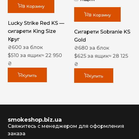
В Корзину
В Корзину
Lucky Strike Red KS —
сигарети King Size
Сигарети Sobranie KS
Круг
Gold
₴
600
за блок
₴
680
за блок
$
510
за ящик
≈ 22 950
$
625
за ящик
≈ 28 125
₴
₴
Купить
Купить
smokeshop.biz.ua
Свяжитесь с менеджером для оформления
заказа