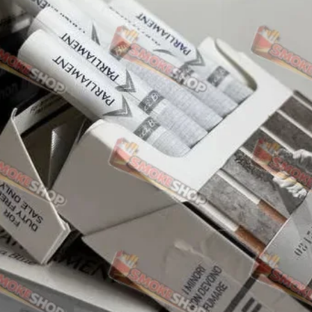
Rothmans
Camel
Monte Carlo
Sobranie
Ritm
BL
L&M
TOBACCO Lux
CHAPMAN
Frida
King
Marvel