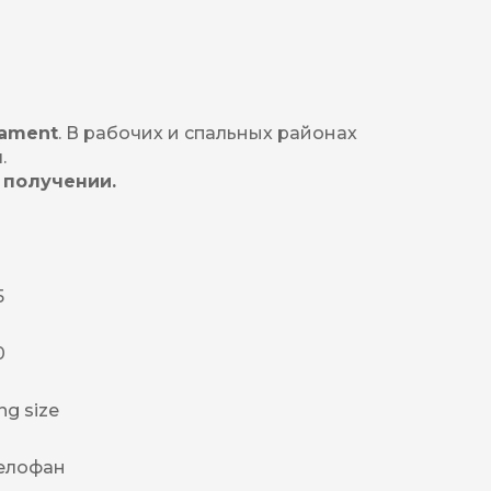
iament
. В рабочих и спальных районах
.
 получении.
5
0
ng size
елофан