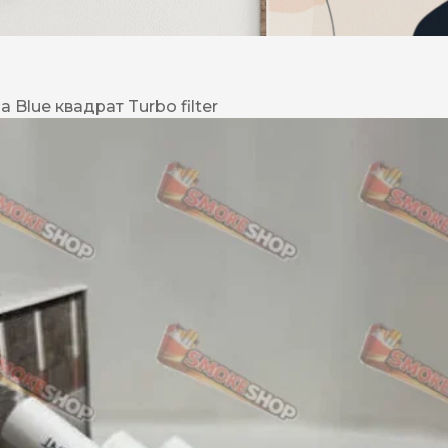
DESERT
Kansas
 Blue квадрат Turbo filter
Palermo
Kent
Прилуки
Winston
BOND
RICHMOND
Parliament
Lucky Strike
Прима