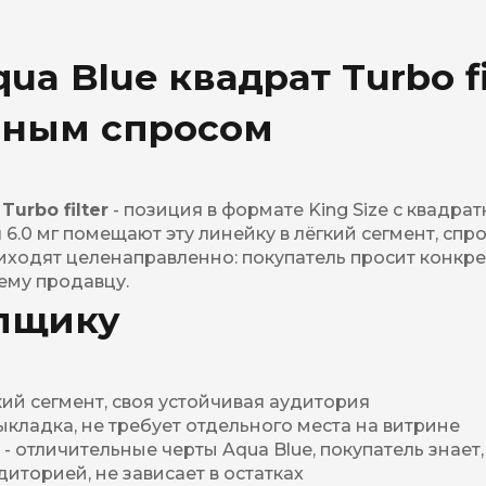
ua Blue квадрат Turbo fil
нным спросом
Turbo filter
- позиция в формате King Size с квадра
 6.0 мг помещают эту линейку в лёгкий сегмент, спр
иходят целенаправленно: покупатель просит конкретн
нему продавцу.
упщику
ёгкий сегмент, своя устойчивая аудитория
выкладка, не требует отдельного места на витрине
 - отличительные черты Aqua Blue, покупатель знает,
диторией, не зависает в остатках