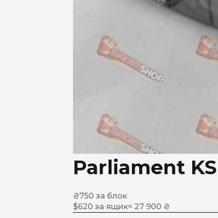
Parliament KS
₴
750
за блок
$
620
за ящик
≈ 27 900 ₴