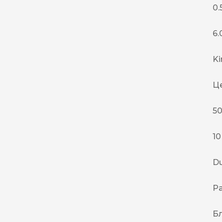
0.
NERO
NERO
6.
Гуцульскі
Ki
Italian Blend 821
OSCAR
Ц
Dandy
50
JM
10
MAN
Arizona
Du
Cigaronne
Pa
Сигарети LD
Б