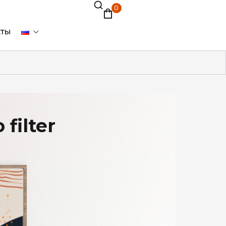
0
кты
filter