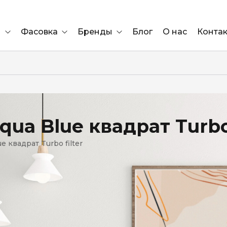
и
Фасовка
Бренды
Блог
О нас
Конта
Ящик
Elf Bar
Блок
Compliment
Львов
qua Blue квадрат Turbo 
Marshall
e квадрат Turbo filter
Marlboro
OK
е
ÜRTA
сула)
Lifa
BRUT