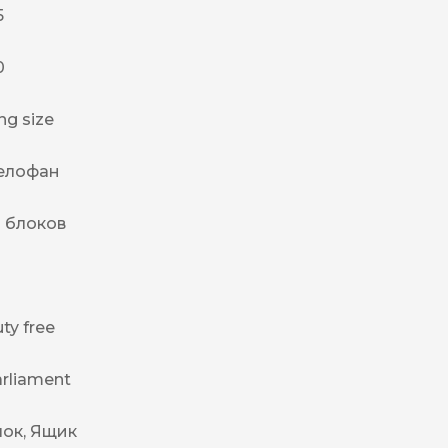
5
0
ng size
елофан
 блоков
ty free
rliament
лок, Ящик