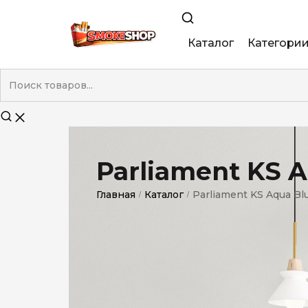
Каталог
Категори
King Size
Demi
Super Slim
Parliament KS A
Nano
Главная
Каталог
Parliament KS Aqua Blu
/
/
Без фильтра
Duty-Free
Электронны
Смакові (кап