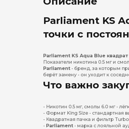
Описание
Parliament KS Aq
точки с постоя
Parliament KS Aqua Blue квадрат 
Показатели никотина 0.5 мг и смол
Parliament
- бренд, за которым пр
берёт замену - он уходит к сосед
Что важно зак
- Никотин 0.5 мг, смолы 6.0 мг - л
- Формат King Size - стандартная 
- Квадратная пачка и фильтр Turbo
-
Parliament
- марка с лояльной ау