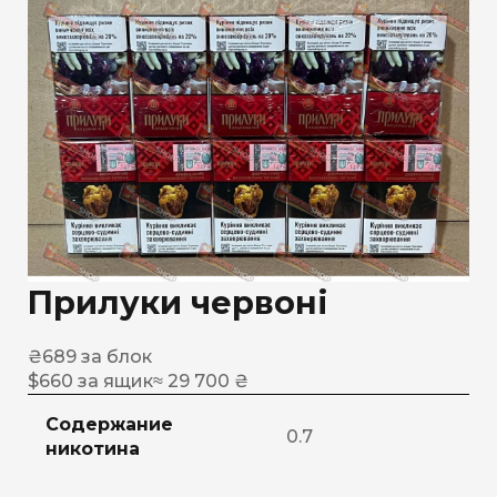
Прилуки червоні
₴
689
за блок
$
660
за ящик
≈ 29 700 ₴
Содержание
0.7
никотина