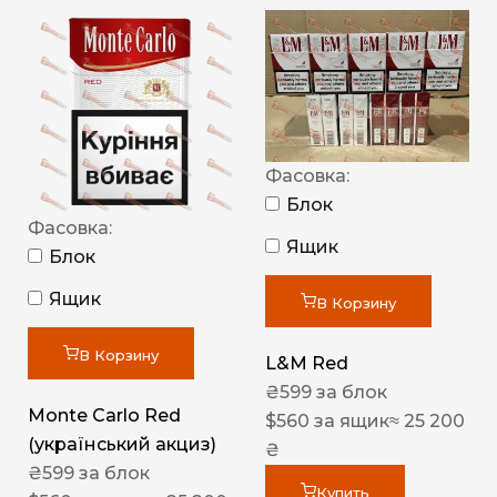
Фасовка:
Блок
Фасовка:
Ящик
Блок
Ящик
В Корзину
В Корзину
L&M Red
₴
599
за блок
Monte Carlo Red
$
560
за ящик
≈ 25 200
(український акциз)
₴
₴
599
за блок
Купить