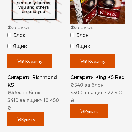
Фасовка:
Фасовка:
Блок
Блок
Ящик
Ящик
В Корзину
В Корзину
Сигарети Richmond
Сигарети King KS Red
KS
₴
540
за блок
₴
464
за блок
$
500
за ящик
≈ 22 500
$
410
за ящик
≈ 18 450
₴
₴
Купить
Купить