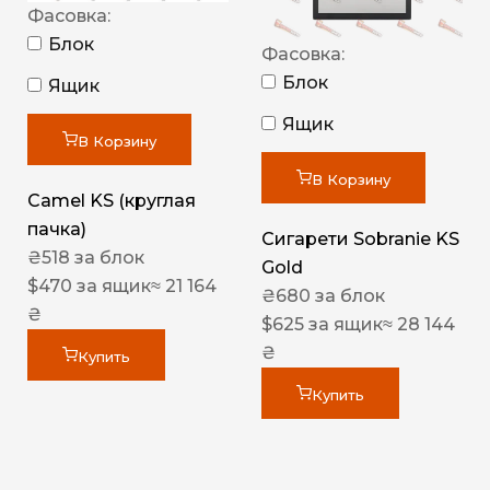
Фасовка:
Блок
Фасовка:
Блок
Ящик
Ящик
В Корзину
В Корзину
Camel KS (круглая
пачка)
Сигарети Sobranie KS
₴
518
за блок
Gold
$
470
за ящик
≈ 21 164
₴
680
за блок
₴
$
625
за ящик
≈ 28 144
₴
Купить
Купить