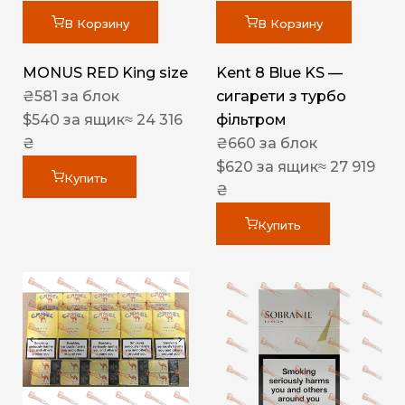
В Корзину
В Корзину
MONUS RED King size
Kent 8 Blue KS —
₴
581
за блок
сигарети з турбо
$
540
за ящик
≈ 24 316
фільтром
₴
₴
660
за блок
$
620
за ящик
≈ 27 919
Купить
₴
Купить