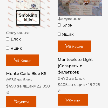
Фасування:
Блок
Фасування:
Ящик
Блок
В Кошик
Ящик
Montecristo Light
В Кошик
(Сигареты с
фильтром)
Monte Carlo Blue KS
₴
470
за блок
₴
536
за блок
$
405
за ящик
≈ 18 225
$
490
за ящик
≈ 22 050
₴
₴
Купити
Купити