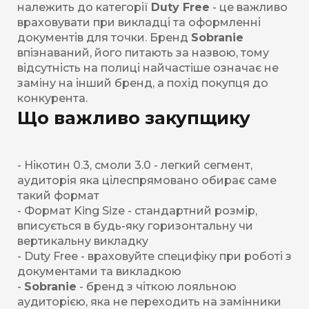
належить до категорії
Duty Free
- це важливо
враховувати при викладці та оформленні
документів для точки. Бренд
Sobranie
впізнаваний, його питають за назвою, тому
відсутність на полиці найчастіше означає не
заміну на інший бренд, а похід покупця до
конкурента.
Що важливо закупщику
- Нікотин 0.3, смоли 3.0 - легкий сегмент,
аудиторія яка цілеспрямовано обирає саме
такий формат
- Формат King Size - стандартний розмір,
вписується в будь-яку горизонтальну чи
вертикальну викладку
- Duty Free - враховуйте специфіку при роботі з
документами та викладкою
-
Sobranie
- бренд з чіткою лояльною
аудиторією, яка не переходить на замінники