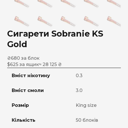
Сигарети Sobranie KS
Gold
₴
680
за блок
$
625
за ящик
≈ 28 125 ₴
Вміст нікотину
0.3
Вміст смоли
3.0
Розмір
King size
Кількість
50 блоків