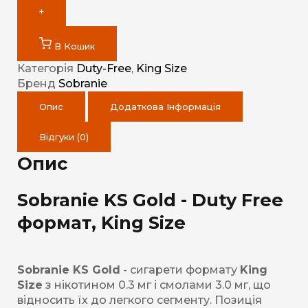
+
В Кошик
Категорія
Duty-Free
,
King Size
Бренд
Sobranie
Опис
Додаткова Інформація
Відгуки (0)
Опис
Sobranie KS Gold - Duty Free
формат, King Size
Sobranie KS Gold
- сигарети формату
King
Size
з нікотином 0.3 мг і смолами 3.0 мг, що
відносить їх до легкого сегменту. Позиція