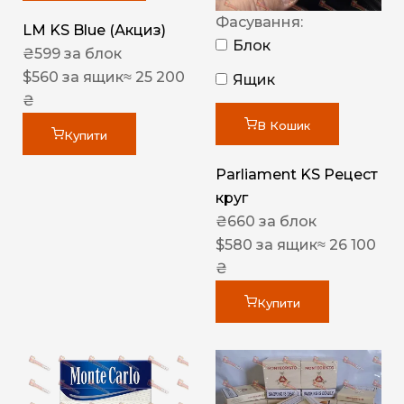
Фасування:
LM KS Blue (Акциз)
Блок
₴
599
за блок
$
560
за ящик
≈ 25 200
Ящик
₴
В Кошик
Купити
Parliament KS Рецест
круг
₴
660
за блок
$
580
за ящик
≈ 26 100
₴
Купити