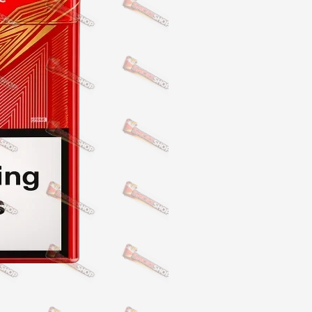
NERO
NERO
Гуцульскі
Italian Blend 821
OSCAR
Dandy
JM
MAN
Arizona
Cigaronne
Сигарети LD