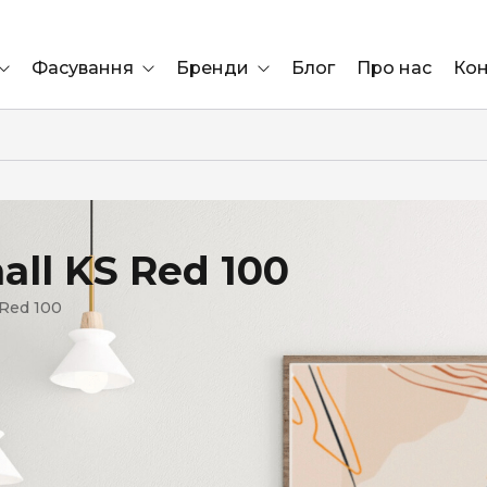
Фасування
Бренди
Блог
Про нас
Кон
Ящик
Elf Bar
Блок
Compliment
Львів
ll KS Red 100
Marshall
 Red 100
Marlboro
OK
ÜRTA
сула)
Lifa
BRUT