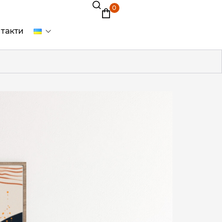
0
такти