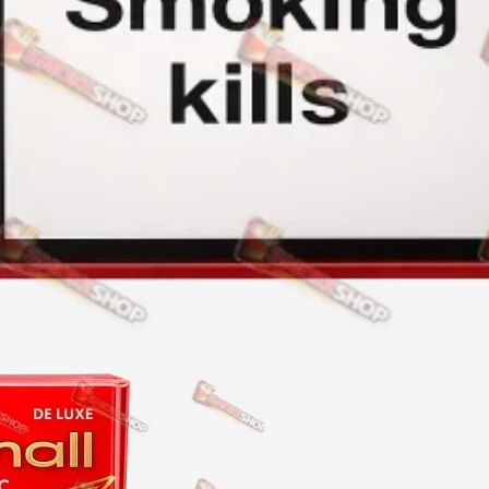
Акциз UA
Капсула (смак)
Manchester
Nistru
Leana
Montecristo
ASTRU
Military
PULL
Focus
De Santis
MONUS