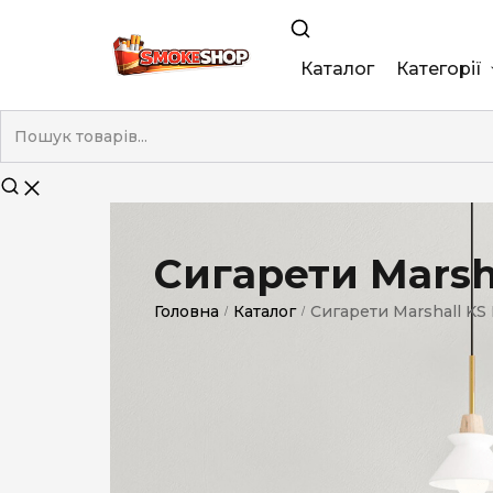
Каталог
Категорії
King Size
Demi
Super Slim
Сигарети Marsha
Nano
Головна
Каталог
Сигарети Marshall KS
/
/
Без фільтра
Duty-Free
Електронні
Смакові (кап