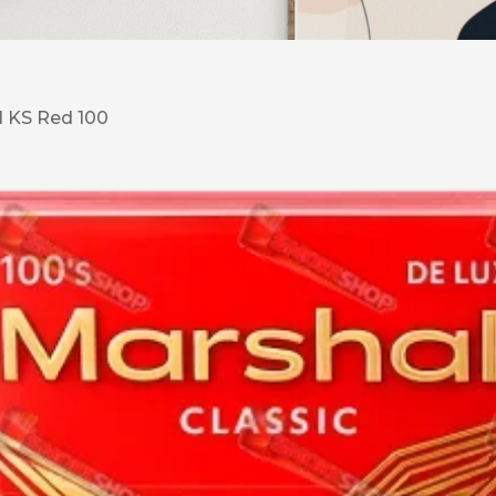
DESERT
Kansas
l KS Red 100
Palermo
Kent
Прилуки
Winston
BOND
RICHMOND
Parliament
Lucky Strike
Прима