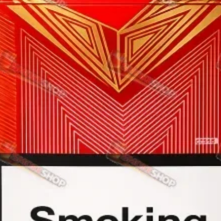
Rothmans
Camel
Monte Carlo
Sobranie
Ritm
BL
L&M
TOBACCO Lux
CHAPMAN
Frida
King
Marvel