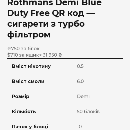
Rothmans Demi Blue
Duty Free QR код —
сигарети з турбо
фільтром
₴
750
за блок
$
710
за ящик
≈ 31 950 ₴
Вміст нікотину
0.5
Вміст смоли
6.0
Розмір
Demi
Кількість
50 блоків
Пачок у блоці
10