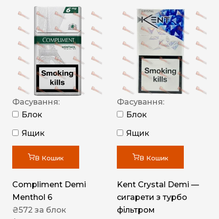
Фасування:
Фасування:
Блок
Блок
Ящик
Ящик
В Кошик
В Кошик
Compliment Demi
Kent Crystal Demi —
Menthol 6
сигарети з турбо
₴
572
за блок
фільтром