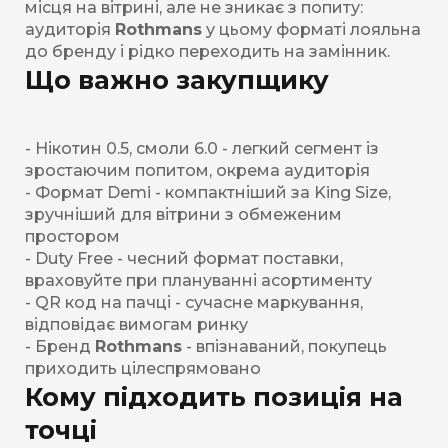
місця на вітрині, але не зникає з попиту:
аудиторія
Rothmans
у цьому форматі лояльна
до бренду і рідко переходить на замінник.
Що важно закупщику
- Нікотин 0.5, смоли 6.0 - легкий сегмент із
зростаючим попитом, окрема аудиторія
- Формат Demi - компактніший за King Size,
зручніший для вітрини з обмеженим
простором
- Duty Free - чесний формат поставки,
враховуйте при плануванні асортименту
- QR код на пачці - сучасне маркування,
відповідає вимогам ринку
- Бренд
Rothmans
- впізнаваний, покупець
приходить цілеспрямовано
Кому підходить позиція на
точці