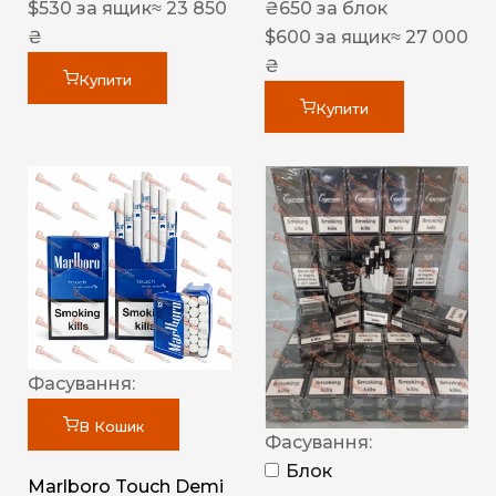
$
530
за ящик
≈ 23 850
₴
650
за блок
₴
$
600
за ящик
≈ 27 000
₴
Купити
Купити
Фасування:
В Кошик
Фасування:
Блок
Marlboro Touch Demi