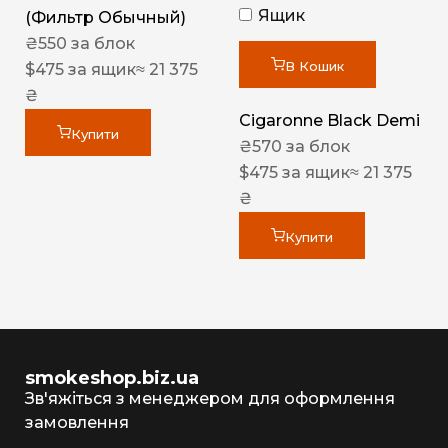
Ящик
(Фильтр Обычный)
₴
550
за блок
В Кошик
$
475
за ящик
≈ 21 375
₴
Cigaronne Black Demi
Купити
₴
570
за блок
$
475
за ящик
≈ 21 375
₴
Купити
smokeshop.biz.ua
Зв'яжіться з менеджером для оформлення
замовлення