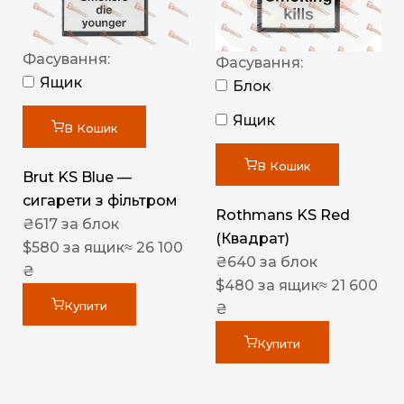
Фасування:
Фасування:
Ящик
Блок
Ящик
В Кошик
В Кошик
Brut KS Blue —
сигарети з фільтром
Rothmans KS Red
₴
617
за блок
(Квадрат)
$
580
за ящик
≈ 26 100
₴
640
за блок
₴
$
480
за ящик
≈ 21 600
Купити
₴
Купити