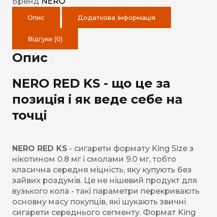
Бренд
NERO
Опис
Додаткова Інформація
Відгуки (0)
Опис
NERO RED KS - що це за
позиція і як веде себе на
точці
NERO RED KS
- сигарети формату King Size з
нікотином 0.8 мг і смолами 9.0 мг, тобто
класична середня міцність, яку купують без
зайвих роздумів. Це не нішевий продукт для
вузького кола - такі параметри перекривають
основну масу покупців, які шукають звичні
сигарети середнього сегменту. Формат King