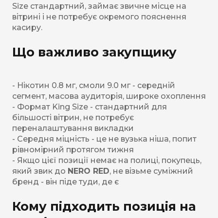
Size стандартний, займає звичне місце на
вітрині і не потребує окремого пояснення
касиру.
Що важливо закупщику
- Нікотин 0.8 мг, смоли 9.0 мг - середній
сегмент, масова аудиторія, широке охоплення
- Формат King Size - стандартний для
більшості вітрин, не потребує
переналаштування викладки
- Середня міцність - це не вузька ніша, попит
рівномірний протягом тижня
- Якщо цієї позиції немає на полиці, покупець,
який звик до
NERO RED
, не візьме суміжний
бренд - він піде туди, де є
Кому підходить позиція на