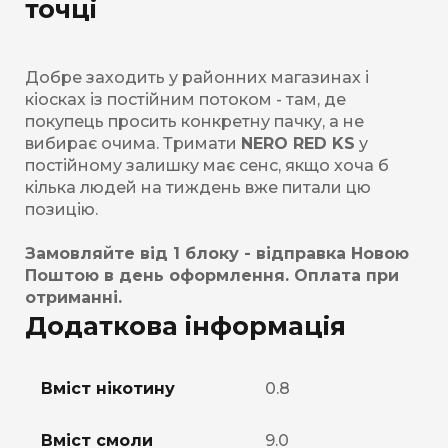
точці
Добре заходить у районних магазинах і
кіосках із постійним потоком - там, де
покупець просить конкретну пачку, а не
вибирає очима. Тримати
NERO RED KS
у
постійному залишку має сенс, якщо хоча б
кілька людей на тиждень вже питали цю
позицію.
Замовляйте від 1 блоку - відправка Новою
Поштою в день оформлення. Оплата при
отриманні.
Додаткова інформація
Вміст нікотину
0.8
Вміст смоли
9.0