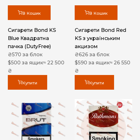
В Кошик
В Кошик
Сигарети Bond KS
Сигарети Bond Red
Blue Квадратна
KS з українським
пачка (DutyFree)
акцизом
₴
570
за блок
₴
626
за блок
$
500
за ящик
≈ 22 500
$
590
за ящик
≈ 26 550
₴
₴
Купити
Купити