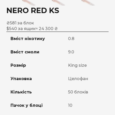
NERO RED KS
₴
581
за блок
$
540
за ящик
≈ 24 300 ₴
Вміст нікотину
0.8
Вміст смоли
9.0
Розмір
King size
Упаковка
Целофан
Кількість
50 блоків
Пачок у блоці
10