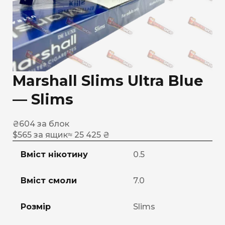
Marshall Slims Ultra Blue
— Slims
₴
604
за блок
$
565
за ящик
≈ 25 425 ₴
Вміст нікотину
0.5
Вміст смоли
7.0
Розмір
Slims