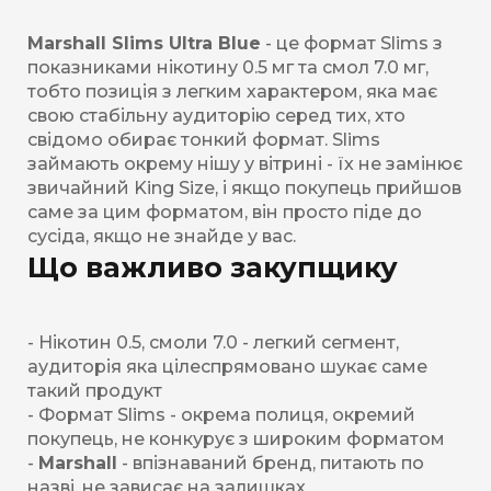
Marshall Slims Ultra Blue
- це формат Slims з
показниками нікотину 0.5 мг та смол 7.0 мг,
тобто позиція з легким характером, яка має
свою стабільну аудиторію серед тих, хто
свідомо обирає тонкий формат. Slims
займають окрему нішу у вітрині - їх не замінює
звичайний King Size, і якщо покупець прийшов
саме за цим форматом, він просто піде до
сусіда, якщо не знайде у вас.
Що важливо закупщику
- Нікотин 0.5, смоли 7.0 - легкий сегмент,
аудиторія яка цілеспрямовано шукає саме
такий продукт
- Формат Slims - окрема полиця, окремий
покупець, не конкурує з широким форматом
-
Marshall
- впізнаваний бренд, питають по
назві, не зависає на залишках