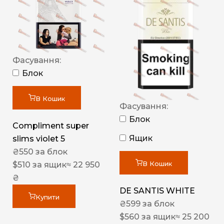
Фасування:
Блок
В Кошик
Фасування:
Блок
Compliment super
Ящик
slims violet 5
₴
550
за блок
В Кошик
$
510
за ящик
≈ 22 950
₴
DE SANTIS WHITE
Купити
₴
599
за блок
$
560
за ящик
≈ 25 200