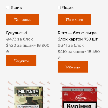
Ящик
Ящик
В Кошик
В Кошик
Гуцульські
Ritm — без фільтра,
₴
473
за блок
блок картон 750 шт
$
420
за ящик
≈ 18 900
₴
341
за блок
₴
$
410
за ящик
≈ 18 450
₴
Купити
Купити