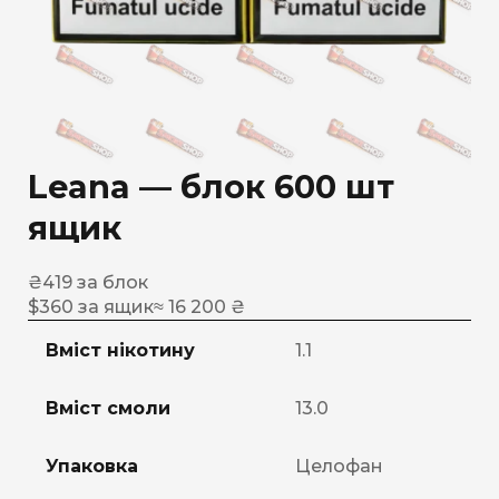
Leana — блок 600 шт
ящик
₴
419
за блок
$
360
за ящик
≈ 16 200 ₴
Вміст нікотину
1.1
Вміст смоли
13.0
Упаковка
Целофан