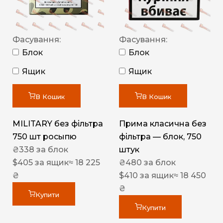
Фасування:
Фасування:
Блок
Блок
Ящик
Ящик
В Кошик
В Кошик
MILITARY без фільтра
Прима класична без
750 шт росыпю
фільтра — блок, 750
₴
338
за блок
штук
$
405
за ящик
≈ 18 225
₴
480
за блок
₴
$
410
за ящик
≈ 18 450
₴
Купити
Купити