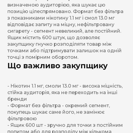
визначеною аудиторією, яка шукає цю
позицію цілеспрямовано. Формат без фільтра
з показниками нікотину 1.1 мг і смол 13.0 мг
відповідає запиту на міцну, нефільтровану
сигарету - сегмент невеликий, але постійний.
Ящик містить 600 штук, що дозволяє
закупщику гнучко розподіляти товар між
точками або підтримувати залишок на одній
точці з помірним оборотом.
Що важливо закупщику
- Нікотин 1.1 мг, смоли 13.0 мг - висока міцність,
стійка аудиторія, яка не переходить на інші
бренди
- Формат без фільтра - окремий сегмент,
покупець шукає саме його, не замінює
фільтровою
- Ящик 600 шт - зручно для точки з постійним
попитом або для розподілу між кількома