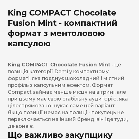
King COMPACT Chocolate
Fusion Mint - компактний
формат з ментоловою
капсулою
King COMPACT Chocolate Fusion Mint
- це
позиція категорії Demi у компактному
форматі, яка поєднує шоколадний і м'ятний
профіль з капсульним ефектом. Формат
Compact займає менше місця на вітрині, але
при цьому має свою стабільну аудиторію, яка
цілеспрямовано шукає саме цей варіант.
Якщо позиції немає на полиці - покупець не
переключається на інший бренд, він іде туди,
де вона є.
Що важливо закупщику