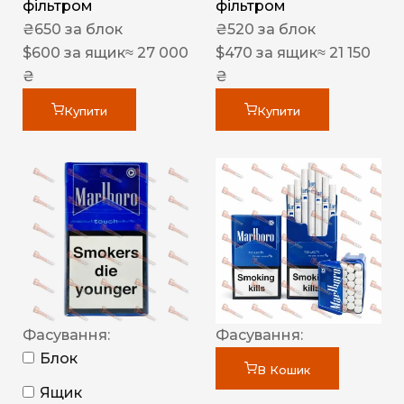
фільтром
фільтром
₴
650
за блок
₴
520
за блок
$
600
за ящик
≈ 27 000
$
470
за ящик
≈ 21 150
₴
₴
Купити
Купити
Фасування:
Фасування:
Блок
В Кошик
Ящик