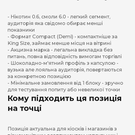
- Нікотин 0.6, смоли 6.0 - легкий сегмент,
аудиторія яка свідомо обирає менші
показники
- Формат Compact (Demi) - компактніше за
King Size, займає менше місця на вітрині
- Акцизна марка - легальна викладка без
питань, повна відповідність вимогам торгівлі
- Шоколадно-м'ятний профіль з капсулою -
вузька але лояльна аудиторія, повертаються
за конкретною позицією
- Мінімальне замовлення від 1 блоку - зручно
для тестування попиту або невеликої точки
Кому підходить ця позиція
на точці
Позиція актуальна для кіосків і магазинів з