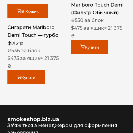
Marlboro Touch Demi
В Кошик
(Фильтр Обычный)
₴
550
за блок
Сигарети Marlboro
$
475
за ящик
≈ 21 375
Demi Touch — турбо
₴
фільтр
Купити
₴
536
за блок
$
475
за ящик
≈ 21 375
₴
Купити
smokeshop.biz.ua
Зв'яжіться з менеджером для оформлення
замовлення