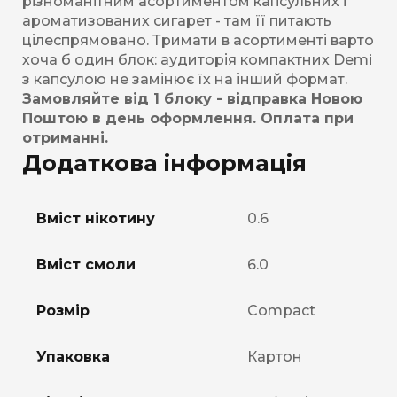
різноманітним асортиментом капсульних і
ароматизованих сигарет - там її питають
цілеспрямовано. Тримати в асортименті варто
хоча б один блок: аудиторія компактних Demi
з капсулою не замінює їх на інший формат.
Замовляйте від 1 блоку - відправка Новою
Поштою в день оформлення. Оплата при
отриманні.
Додаткова інформація
Вміст нікотину
0.6
Вміст смоли
6.0
Розмір
Compact
Упаковка
Картон