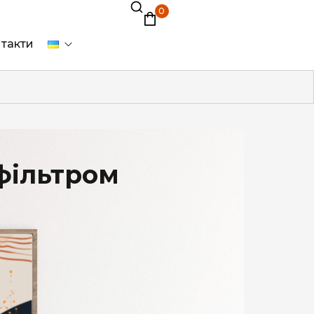
0
такти
 фільтром