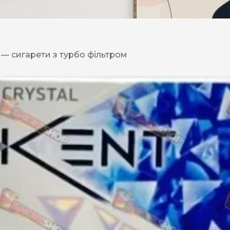
DESERT
Kansas
i — сигарети з турбо фільтром
Palermo
Kent
Прилуки
Winston
BOND
RICHMOND
Parliament
Lucky Strike
Прима