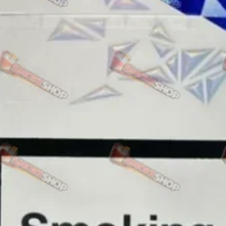
Rothmans
Camel
Monte Carlo
Sobranie
Ritm
BL
L&M
TOBACCO Lux
CHAPMAN
Frida
King
Marvel