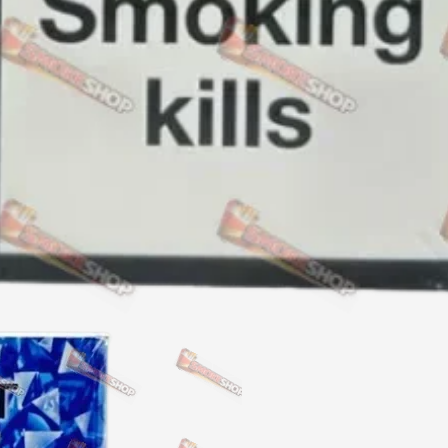
Акциз UA
Капсула (смак)
Manchester
Nistru
Leana
Montecristo
ASTRU
Military
PULL
Focus
De Santis
MONUS