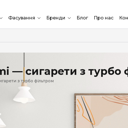
Фасування
Бренди
Блог
Про нас
Кон
Ящик
Elf Bar
Блок
Compliment
Львів
emi — сигарети з турбо
Marshall
игарети з турбо фільтром
Marlboro
OK
ÜRTA
сула)
Lifa
BRUT