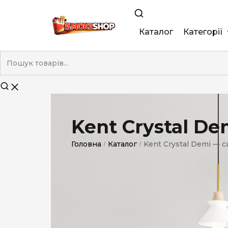
Каталог
Категорії
King Size
Demi
Super Slim
Kent Crystal D
Nano
Головна
Каталог
Kent Crystal Demi — с
/
/
Без фільтра
Duty-Free
Електронні
Смакові (кап