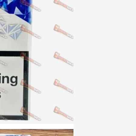
NERO
NERO
Гуцульскі
Italian Blend 821
OSCAR
Dandy
JM
MAN
Arizona
Cigaronne
Сигарети LD