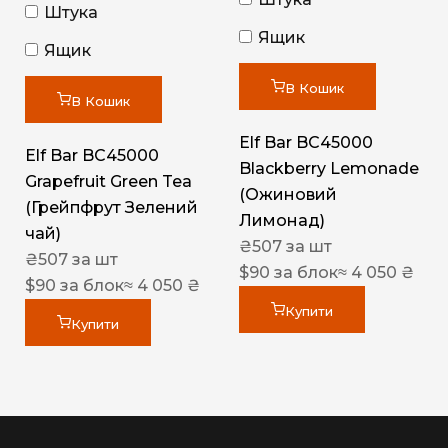
Штука
Ящик
Ящик
В Кошик
В Кошик
Elf Bar BC45000
Elf Bar BC45000
Blackberry Lemonade
Grapefruit Green Tea
(Ожиновий
(Грейпфрут Зелений
Лимонад)
чай)
₴
507
за шт
₴
507
за шт
$
90
за блок
≈ 4 050 ₴
$
90
за блок
≈ 4 050 ₴
Купити
Купити