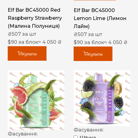
Elf Bar BC45000 Red
Elf Bar BC45000
Raspberry Strawberry
Lemon Lime (Лимон
(Малина Полуниця)
Лайм)
₴
507
за шт
₴
507
за шт
$
90
за блок
≈ 4 050 ₴
$
90
за блок
≈ 4 050 ₴
Купити
Купити
Фасування:
Фасування:
Штука