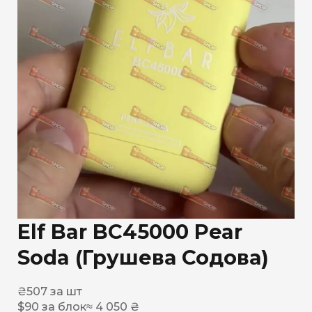
Elf Bar BC45000 Pear
Soda (Грушева Содова)
₴
507
за шт
$
90
за блок
≈ 4 050 ₴