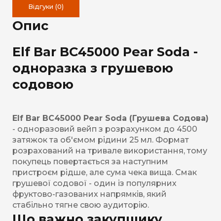
Відгуки (0)
Опис
Elf Bar BC45000 Pear Soda -
одноразка з грушевою
содовою
Elf Bar BC45000 Pear Soda (Грушева Содова)
- одноразовий вейп з розрахунком до 4500
затяжок та об'ємом рідини 25 мл. Формат
розрахований на тривале використання, тому
покупець повертається за наступним
пристроєм рідше, але сума чека вища. Смак
грушевої содової - один із популярних
фруктово-газованих напрямків, який
стабільно тягне свою аудиторію.
Що важно закупщику