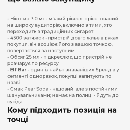
- Нікотин 3.0 мг - м'який рівень, орієнтований
на широку аудиторію, включно з тими, хто
переходить з традиційних сигарет
- 4500 затяжок - пристрій довго живе в руках
покупця, він асоціює його з вашою точкою,
повертається за наступним
- Обсяг 25 мл - підкреслює, що пристрій не
розчарує по ресурсу
-
Elf Bar
- один із найвпізнаваніших брендів у
сегменті одноразок, покупці запитують по
назві
- Смак Pear Soda - нішовий, але з постійними
шанувальниками; немає на полиці - йдуть до
сусіда
Кому підходить позиція на
точці