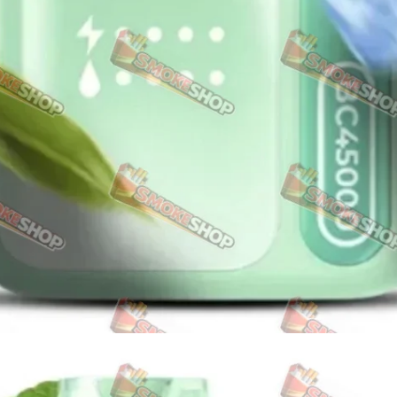
Акциз UA
Капсула (смак)
Manchester
Nistru
Leana
Montecristo
ASTRU
Military
PULL
Focus
De Santis
MONUS