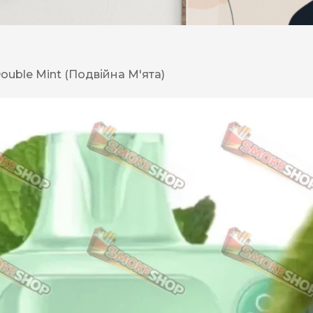
DESERT
Kansas
ouble Mint (Подвійна М'ята)
Palermo
Kent
Прилуки
Winston
BOND
RICHMOND
Parliament
Lucky Strike
Прима