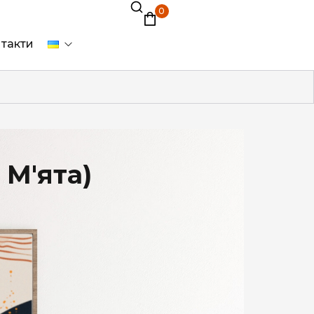
0
такти
 М'ята)