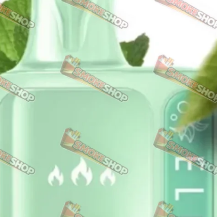
NERO
NERO
Гуцульскі
Italian Blend 821
OSCAR
Dandy
JM
MAN
Arizona
Cigaronne
Сигарети LD