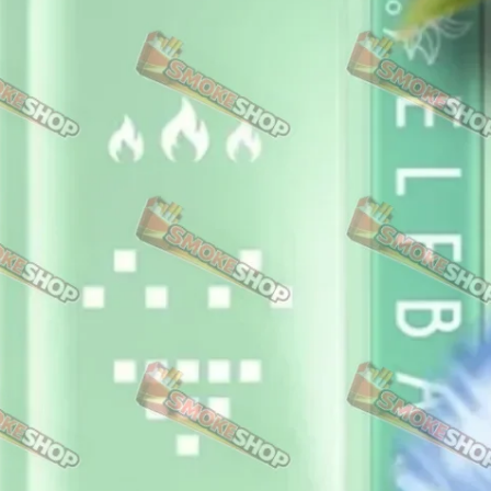
Rothmans
Camel
Monte Carlo
Sobranie
Ritm
BL
L&M
TOBACCO Lux
CHAPMAN
Frida
King
Marvel