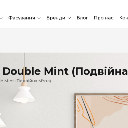
Фасування
Бренди
Блог
Про нас
Кон
Ящик
Elf Bar
Блок
Compliment
Львів
 Double Mint (Подвійна
Marshall
e Mint (Подвійна М'ята)
Marlboro
OK
ÜRTA
сула)
Lifa
BRUT