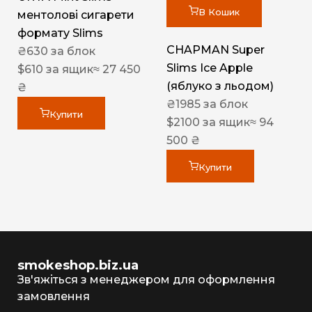
В Кошик
ментолові сигарети
формату Slims
CHAPMAN Super
₴
630
за блок
Slims Ice Apple
$
610
за ящик
≈ 27 450
(яблуко з льодом)
₴
₴
1985
за блок
Купити
$
2100
за ящик
≈ 94
500 ₴
Купити
smokeshop.biz.ua
Зв'яжіться з менеджером для оформлення
замовлення