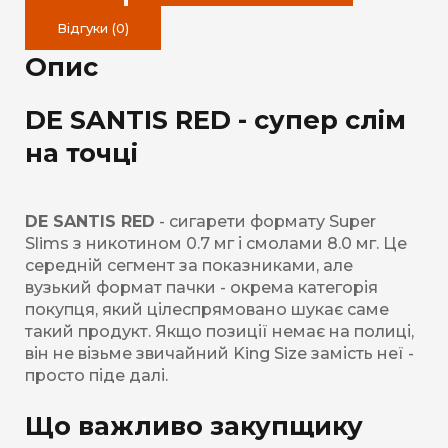
Відгуки (0)
Опис
DE SANTIS RED - супер слім
на точці
DE SANTIS RED
- сигарети формату Super
Slims з никотином 0.7 мг і смолами 8.0 мг. Це
середній сегмент за показниками, але
вузький формат пачки - окрема категорія
покупця, який цілеспрямовано шукає саме
такий продукт. Якщо позиції немає на полиці,
він не візьме звичайний King Size замість неї -
просто піде далі.
Що важливо закупщику