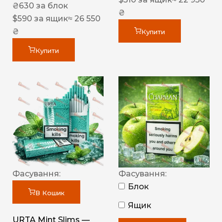
₴
630
за блок
₴
$
590
за ящик
≈ 26 550
₴
Купити
Купити
Фасування:
Фасування:
Блок
В Кошик
Ящик
URTA Mint Slims —