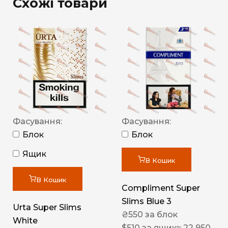
Схожі товари
Фасування:
Фасування:
Блок
Блок
Ящик
В Кошик
В Кошик
Compliment Super
Slims Blue 3
Urta Super Slims
₴
550
за блок
White
$
510
за ящик
≈ 22 950