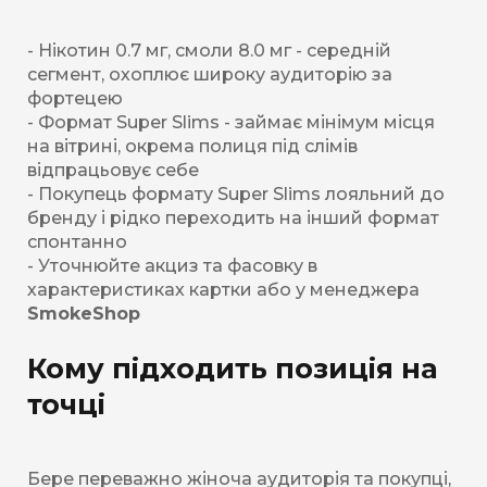
- Нікотин 0.7 мг, смоли 8.0 мг - середній
сегмент, охоплює широку аудиторію за
фортецею
- Формат Super Slims - займає мінімум місця
на вітрині, окрема полиця під слімів
відпрацьовує себе
- Покупець формату Super Slims лояльний до
бренду і рідко переходить на інший формат
спонтанно
- Уточнюйте акциз та фасовку в
характеристиках картки або у менеджера
SmokeShop
Кому підходить позиція на
точці
Бере переважно жіноча аудиторія та покупці,