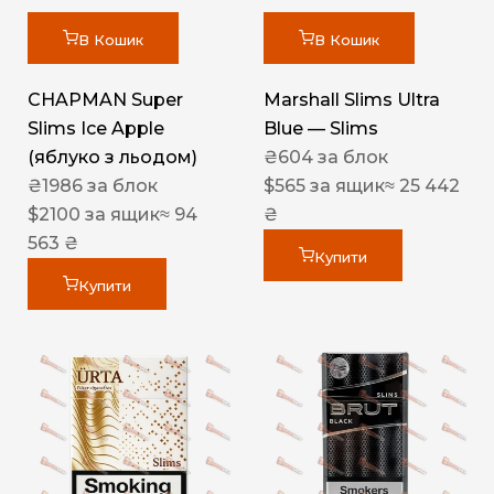
В Кошик
В Кошик
CHAPMAN Super
Marshall Slims Ultra
Slims Ice Apple
Blue — Slims
(яблуко з льодом)
₴
604
за блок
₴
1986
за блок
$
565
за ящик
≈ 25 442
$
2100
за ящик
≈ 94
₴
563 ₴
Купити
Купити