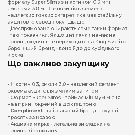
формату Super Slims з нікотином 0.3 мг і
смолами 3.0 мг. Це позиція в сегменті
надлегких тонких сигарет, яка має стабільну
аудиторію серед покупців, що
цілеспрямовано обирають саме такий формат
і такі показники. Якщо цієї пачки немає на
полиці, людина не переходить на King Size і не
бере інший бренд - вона йде до сусіднього
кіоска.
Що важливо закупщику
- Нікотин 0.3, смоли 3.0 - надлегкий сегмент,
окрема аудиторія з чітким запитом
- Формат Super Slims - займає мінімум місця
на вітрині, окремий відсік під тонкі
-
Compliment
- впізнаваний бренд, покупці
просять за назвою
- Акцизна марка - легальна викладка на
полицю без питань