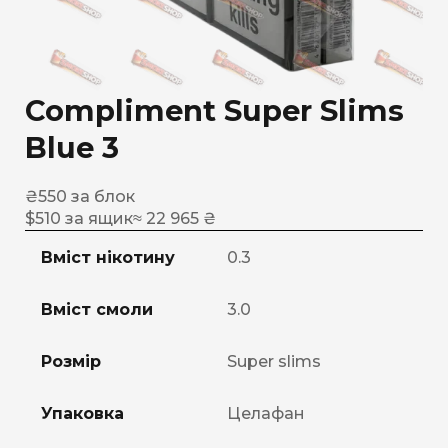
Compliment Super Slims
Blue 3
₴
550
за блок
$
510
за ящик
≈ 22 965 ₴
Вміст нікотину
0.3
Вміст смоли
3.0
Розмір
Super slims
Упаковка
Целафан