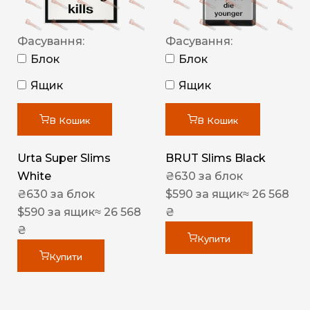
Фасування:
Фасування:
Блок
Блок
Ящик
Ящик
В Кошик
В Кошик
Urta Super Slims
BRUT Slims Black
White
₴
630
за блок
₴
630
за блок
$
590
за ящик
≈ 26 568
$
590
за ящик
≈ 26 568
₴
₴
Купити
Купити