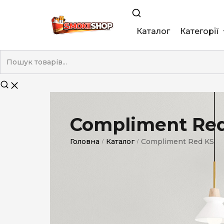
Каталог
Категорії
King Size
Demi
Super Slim
Compliment Re
Nano
Головна
Каталог
Compliment Red KS
/
/
Без фільтра
Duty-Free
Електронні
Смакові (кап