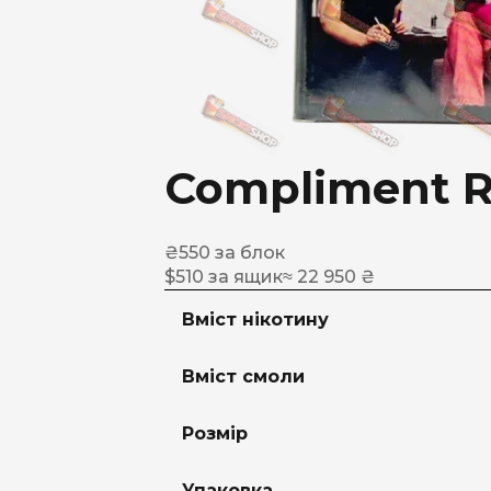
Compliment R
₴
550
за блок
$
510
за ящик
≈ 22 950 ₴
Вміст нікотину
Вміст смоли
Розмір
Упаковка