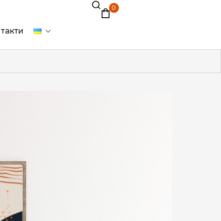
0
такти