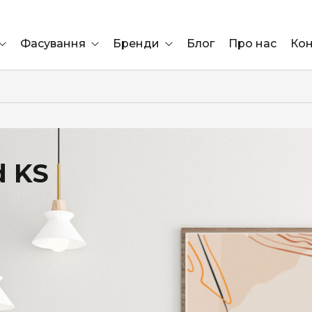
Фасування
Бренди
Блог
Про нас
Кон
Ящик
Elf Bar
Блок
Compliment
Львів
d KS
Marshall
Marlboro
OK
ÜRTA
сула)
Lifa
BRUT