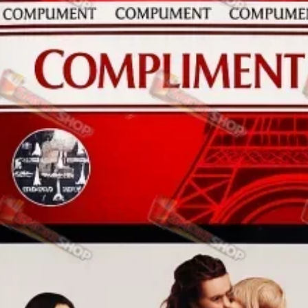
Rothmans
Camel
Monte Carlo
Sobranie
Ritm
BL
L&M
TOBACCO Lux
CHAPMAN
Frida
King
Marvel