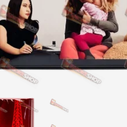
Акциз UA
Капсула (смак)
Manchester
Nistru
Leana
Montecristo
ASTRU
Military
PULL
Focus
De Santis
MONUS