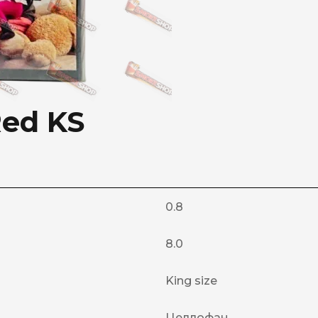
ed KS
0.8
8.0
King size
Целлофан