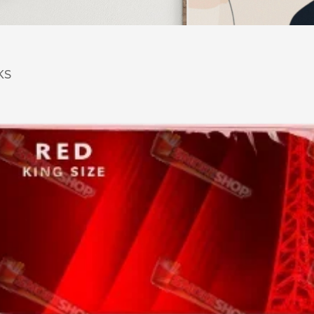
DESERT
Kansas
KS
Palermo
Kent
Прилуки
Winston
BOND
RICHMOND
Parliament
Lucky Strike
Прима