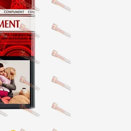
NERO
NERO
Гуцульскі
Italian Blend 821
OSCAR
Dandy
JM
MAN
Arizona
Cigaronne
Сигарети LD