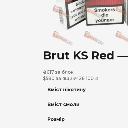
Brut KS Red —
₴
617
за блок
$
580
за ящик
≈ 26 100 ₴
Вміст нікотину
Вміст смоли
Розмір