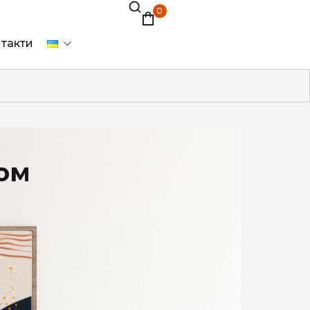
0
такти
ром