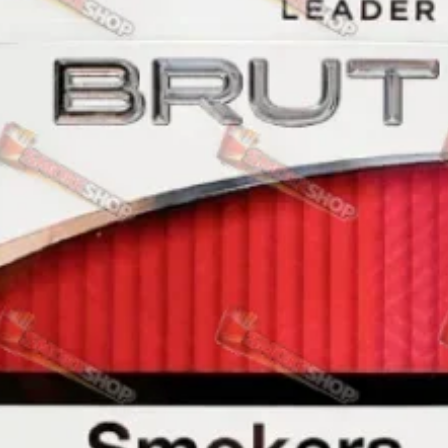
Rothmans
Camel
Monte Carlo
Sobranie
Ritm
BL
L&M
TOBACCO Lux
CHAPMAN
Frida
King
Marvel