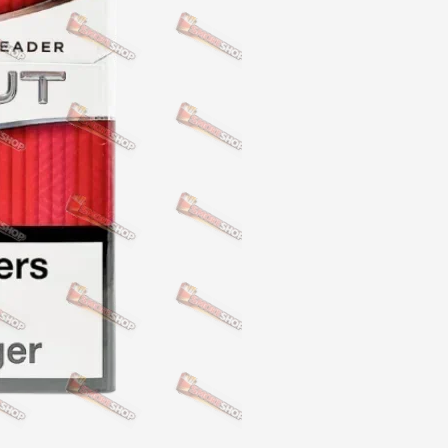
NERO
NERO
Гуцульскі
Italian Blend 821
OSCAR
Dandy
JM
MAN
Arizona
Cigaronne
Сигарети LD