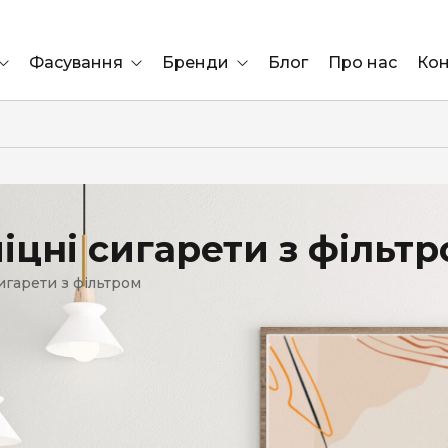
Фасування
Бренди
Блог
Про нас
Кон
Ящик
Elf Bar
Блок
Compliment
Львів
іцні сигарети з фільт
Marshall
игарети з фільтром
Marlboro
OK
ÜRTA
сула)
Lifa
BRUT