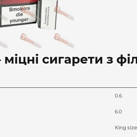
 міцні сигарети з ф
0.6
6.0
King size