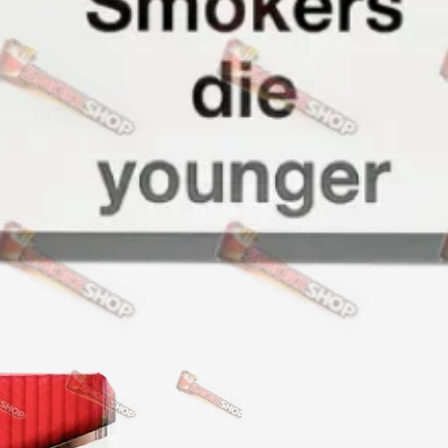
Акциз UA
Капсула (смак)
Manchester
Nistru
Leana
Montecristo
ASTRU
Military
PULL
Focus
De Santis
MONUS