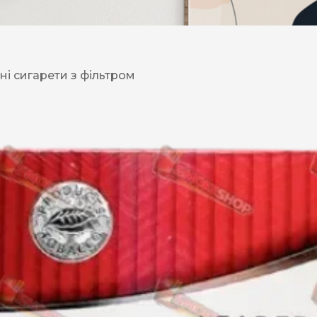
DESERT
Kansas
ні сигарети з фільтром
Palermo
Kent
Прилуки
Winston
BOND
RICHMOND
Parliament
Lucky Strike
Прима