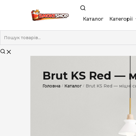
Каталог
Категорії
King Size
Demi
Super Slim
Brut KS Red — м
Nano
Головна
Каталог
Brut KS Red — міцні с
/
/
Без фільтра
Duty-Free
Електронні
Смакові (кап